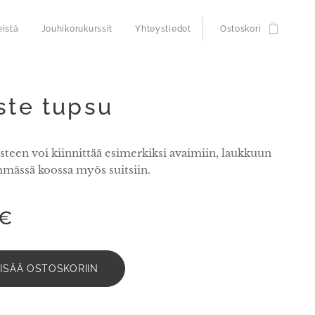
eistä
Jouhikorukurssit
Yhteystiedot
Ostoskori
ste tupsu
teen voi kiinnittää esimerkiksi avaimiin, laukkuun
mmässä koossa myös suitsiin.
€
LISÄÄ OSTOSKORIIN