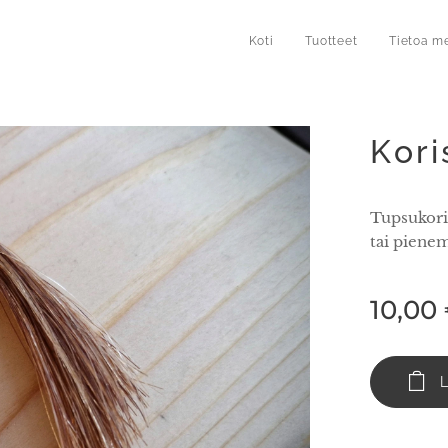
Koti
Tuotteet
Tietoa m
Kori
Tupsukoris
tai piene
10,00