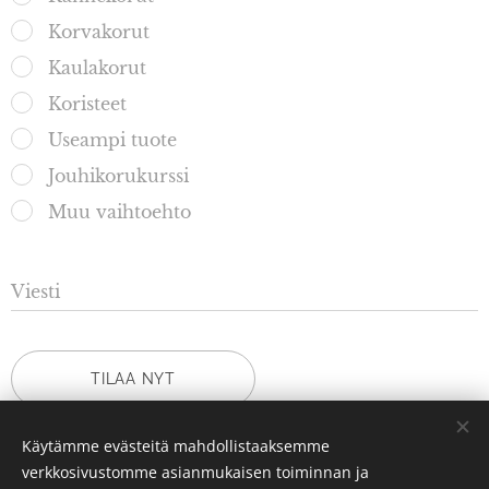
Korvakorut
Kaulakorut
Koristeet
Useampi tuote
Jouhikorukurssi
Muu vaihtoehto
Viesti
TILAA NYT
Käytämme evästeitä mahdollistaaksemme
verkkosivustomme asianmukaisen toiminnan ja