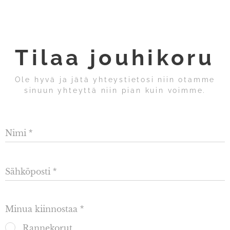
Tilaa jouhikoru
Ole hyvä ja jätä yhteystietosi niin otamme
sinuun yhteyttä niin pian kuin voimme.
Nimi
Sähköposti
Minua kiinnostaa
Rannekorut