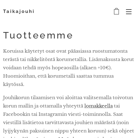
Taikajouhi
Tuotteemme
Koruissa käytetyt osat ovat pääasiassa ruostumatonta
terästä tai nikkelitöntä korumetallia. Lisämaksusta korut
voidaan tehdä myös hopeaosilla (alkaen +10€).
Huomioithan, että korumetalli saattaa tummua
käytössä.
Jouhikorun tilaamisen voi aloittaa valitsemalla toivotun
korun mallin ja ottamalla yhteyttä
lomakkeella
tai
Facebookin tai Instagramin viesti-toiminnolla. Saat
viestillä lisätietoa tarvittavasta jouhien määrästä (noin
lyijykynän paksuinen nippu yhteen koruun) sekä ohjeet