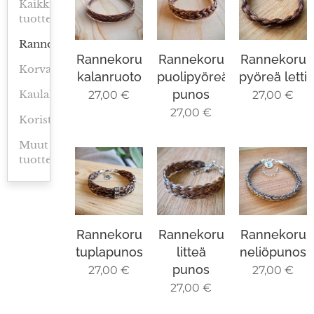
Kaikki
tuotteet
Rannekorut
Rannekoru
Rannekoru
Rannekoru
Korvakorut
kalanruoto
puolipyöreä
pyöreä letti
punos
Kaulakorut
27,00
€
27,00
€
27,00
€
Koristeet
Muut
tuotteet
Rannekoru
Rannekoru
Rannekoru
tuplapunos
litteä
neliöpunos
punos
27,00
€
27,00
€
27,00
€